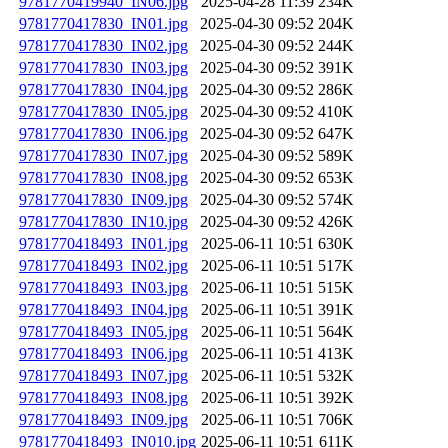
9781770419940_IN06.jpg
2025-04-28 11:39
234K
9781770417830_IN01.jpg
2025-04-30 09:52
204K
9781770417830_IN02.jpg
2025-04-30 09:52
244K
9781770417830_IN03.jpg
2025-04-30 09:52
391K
9781770417830_IN04.jpg
2025-04-30 09:52
286K
9781770417830_IN05.jpg
2025-04-30 09:52
410K
9781770417830_IN06.jpg
2025-04-30 09:52
647K
9781770417830_IN07.jpg
2025-04-30 09:52
589K
9781770417830_IN08.jpg
2025-04-30 09:52
653K
9781770417830_IN09.jpg
2025-04-30 09:52
574K
9781770417830_IN10.jpg
2025-04-30 09:52
426K
9781770418493_IN01.jpg
2025-06-11 10:51
630K
9781770418493_IN02.jpg
2025-06-11 10:51
517K
9781770418493_IN03.jpg
2025-06-11 10:51
515K
9781770418493_IN04.jpg
2025-06-11 10:51
391K
9781770418493_IN05.jpg
2025-06-11 10:51
564K
9781770418493_IN06.jpg
2025-06-11 10:51
413K
9781770418493_IN07.jpg
2025-06-11 10:51
532K
9781770418493_IN08.jpg
2025-06-11 10:51
392K
9781770418493_IN09.jpg
2025-06-11 10:51
706K
9781770418493_IN010.jpg
2025-06-11 10:51
611K