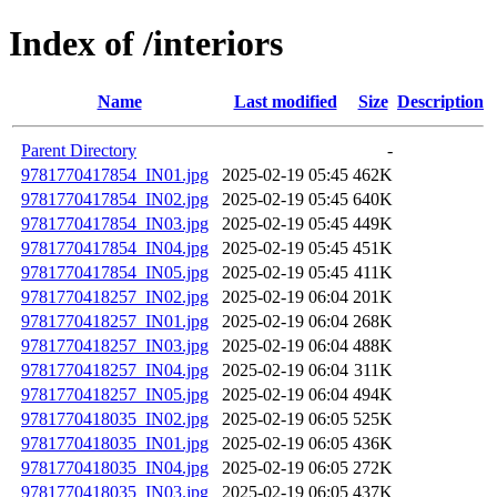
Index of /interiors
Name
Last modified
Size
Description
Parent Directory
-
9781770417854_IN01.jpg
2025-02-19 05:45
462K
9781770417854_IN02.jpg
2025-02-19 05:45
640K
9781770417854_IN03.jpg
2025-02-19 05:45
449K
9781770417854_IN04.jpg
2025-02-19 05:45
451K
9781770417854_IN05.jpg
2025-02-19 05:45
411K
9781770418257_IN02.jpg
2025-02-19 06:04
201K
9781770418257_IN01.jpg
2025-02-19 06:04
268K
9781770418257_IN03.jpg
2025-02-19 06:04
488K
9781770418257_IN04.jpg
2025-02-19 06:04
311K
9781770418257_IN05.jpg
2025-02-19 06:04
494K
9781770418035_IN02.jpg
2025-02-19 06:05
525K
9781770418035_IN01.jpg
2025-02-19 06:05
436K
9781770418035_IN04.jpg
2025-02-19 06:05
272K
9781770418035_IN03.jpg
2025-02-19 06:05
437K